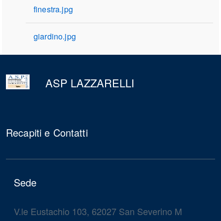
finestra.jpg
giardino.jpg
torna
all'inizio
del
ASP LAZZARELLI
contenuto
Recapiti e Contatti
Sede
V.le Eustachio 103, 62027 San Severino M