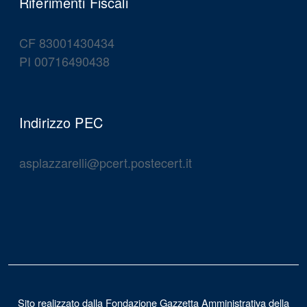
Riferimenti Fiscali
CF 83001430434
PI 00716490438
Indirizzo PEC
asplazzarelli@pcert.postecert.it
Sito realizzato dalla Fondazione Gazzetta Amministrativa della