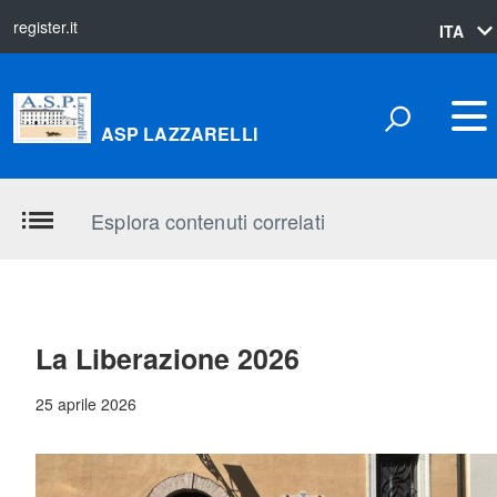
register.it
lingua
ITA
attiva:
ASP LAZZARELLI
Esplora contenuti correlati
La Liberazione 2026
25 aprile 2026